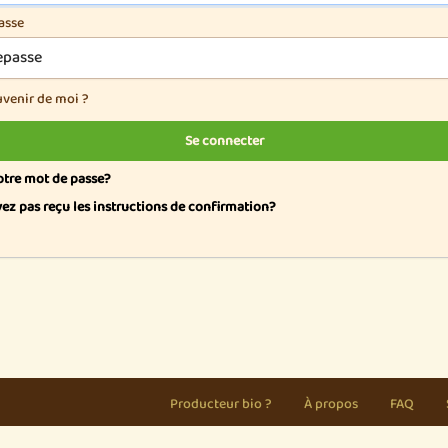
asse
uvenir de moi ?
otre mot de passe?
vez pas reçu les instructions de confirmation?
Producteur bio ?
À propos
FAQ