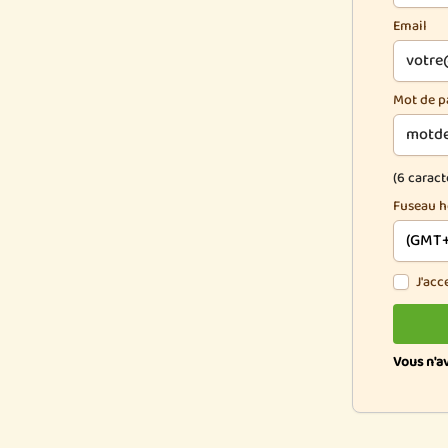
Email
Mot de p
(6 carac
Fuseau h
If
J'acc
you
are
a
human,
Vous n'a
ignore
this
field