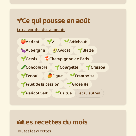
Ce qui pousse en août
Le calendrier des aliments
🍑
Abricot
🌱
Ail
🌱
Artichaut
🍆
Aubergine
🥑
Avocat
🌱
Blette
🌱
Cassis
🍄
Champignon de Paris
🥒
Concombre
🌱
Courgette
🌱
Cresson
🌱
Fenouil
🥭
Figue
🌱
Framboise
🌱
Fruit de la passion
🌱
Groseille
🌱
Haricot vert
🌱
Laitue
et 15 autres
Les recettes du mois
Toutes les recettes