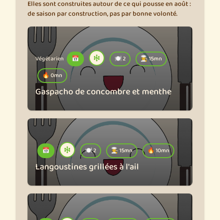
Elles sont construites autour de ce qui pousse en août :
de saison par construction, pas par bonne volonté.
Végétarien
📅
🍽️ 2
🧑‍🍳 15mn
🔥 0mn
Gaspacho de concombre et menthe
📅
🍽️ 2
🧑‍🍳 15mn
🔥 10mn
Langoustines grillées à l'ail