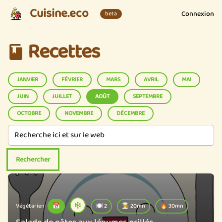
Cuisine.eco
Connexion
beta
Recettes
JANVIER
FÉVRIER
MARS
AVRIL
MAI
JUIN
JUILLET
AOÛT
SEPTEMBRE
OCTOBRE
NOVEMBRE
DÉCEMBRE
Végétarien
📅
🍽️ 2
🧑‍🍳 20mn
🔥 30mn