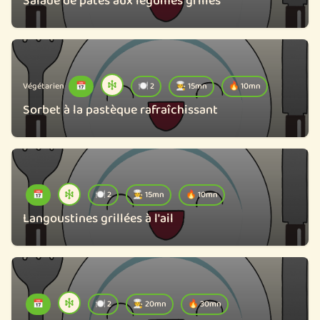
Salade de pâtes aux légumes grillés
Végétarien
📅
🍽️ 2
🧑‍🍳 15mn
🔥 10mn
Sorbet à la pastèque rafraîchissant
📅
🍽️ 2
🧑‍🍳 15mn
🔥 10mn
Langoustines grillées à l'ail
📅
🍽️ 2
🧑‍🍳 20mn
🔥 30mn