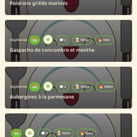
Poivrons grillés marinés
Végétarien
📅
🍽️ 2
🧑‍🍳 15mn
🔥 0mn
Gaspacho de concombre et menthe
Végétarien
📅
🍽️ 2
🧑‍🍳 30mn
🔥 45mn
Aubergines à la parmesane
📅
🍽️ 2
🧑‍🍳 10mn
🔥 15mn