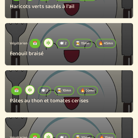
Haricots verts sautés à l'ail
Végétarien
📅
🍽️ 2
🧑‍🍳 15mn
🔥 45mn
Fenouil braisé
📅
🍽️ 2
🧑‍🍳 10mn
🔥 20mn
Pâtes au thon et tomates cerises
Végétarien
📅
🍽️ 2
🧑‍🍳 20mn
🔥 15mn