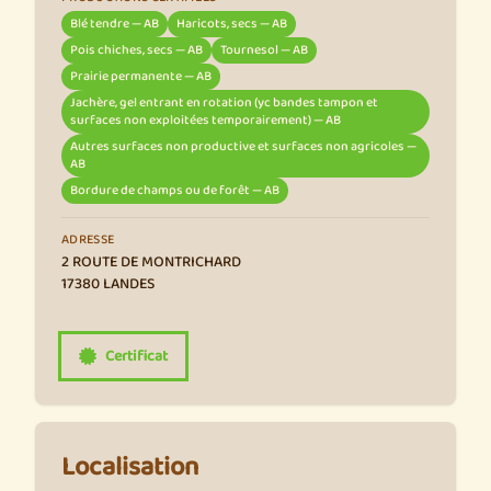
Blé tendre — AB
Haricots, secs — AB
Pois chiches, secs — AB
Tournesol — AB
Prairie permanente — AB
Jachère, gel entrant en rotation (yc bandes tampon et
surfaces non exploitées temporairement) — AB
Autres surfaces non productive et surfaces non agricoles —
AB
Bordure de champs ou de forêt — AB
ADRESSE
2 ROUTE DE MONTRICHARD
17380 LANDES
Certificat
Localisation