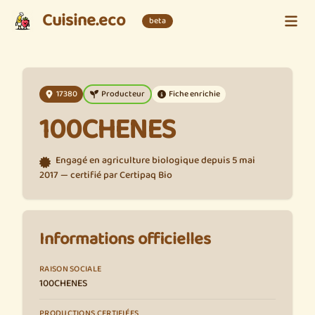
Cuisine.eco
beta
17380
Producteur
Fiche enrichie
100CHENES
Engagé en agriculture biologique depuis 5 mai
2017 — certifié par Certipaq Bio
Informations officielles
RAISON SOCIALE
100CHENES
PRODUCTIONS CERTIFIÉES