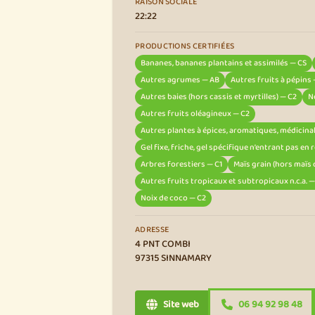
RAISON SOCIALE
22:22
PRODUCTIONS CERTIFIÉES
Bananes, bananes plantains et assimilés — CS
Autres agrumes — AB
Autres fruits à pépins
Autres baies (hors cassis et myrtilles) — C2
N
Autres fruits oléagineux — C2
Autres plantes à épices, aromatiques, médicin
Gel fixe, friche, gel spécifique n’entrant pas en
Arbres forestiers — C1
Maïs grain (hors maïs
Autres fruits tropicaux et subtropicaux n.c.a. —
Noix de coco — C2
ADRESSE
4 PNT COMBI
97315 SINNAMARY
Site web
06 94 92 98 48