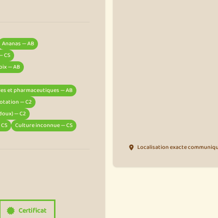
Ananas — AB
 — CS
oix — AB
ales et pharmaceutiques — AB
 rotation — C2
 doux) — C2
 CS
Culture inconnue — CS
Localisation exacte communiqué
Certificat