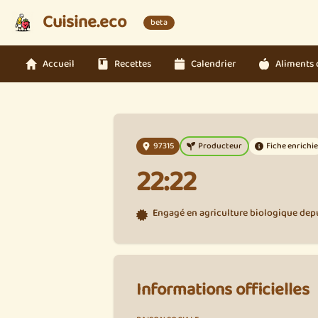
Cuisine.eco
beta
Accueil
Recettes
Calendrier
Aliments 
97315
Producteur
Fiche enrichie
22:22
Engagé en agriculture biologique depu
Informations officielles