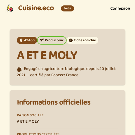
Cuisine.eco
Connexion
beta
49400
Producteur
Fiche enrichie
A ET E MOLY
Engagé en agriculture biologique depuis 20 juillet
2021 — certifié par Ecocert France
Informations officielles
RAISON SOCIALE
A ET E MOLY
PRODUCTIONS CERTIFIÉES