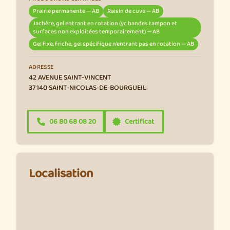
Prairie permanente — AB
Raisin de cuve — AB
Jachère, gel entrant en rotation (yc bandes tampon et
surfaces non exploitées temporairement) — AB
Gel fixe, friche, gel spécifique n’entrant pas en rotation — AB
ADRESSE
42 AVENUE SAINT-VINCENT
37140 SAINT-NICOLAS-DE-BOURGUEIL
06 80 68 08 20
Certificat
Localisation