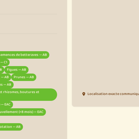
s semences de betteraves — AB
 — C1
AB
Figues — AB
s — AB
Prunes — AB
es — AB
 et rhizomes, boutures et
Localisation exacte communiqué
) — EAC
uvellement (>8 mois) — EAC
 rotation — AB