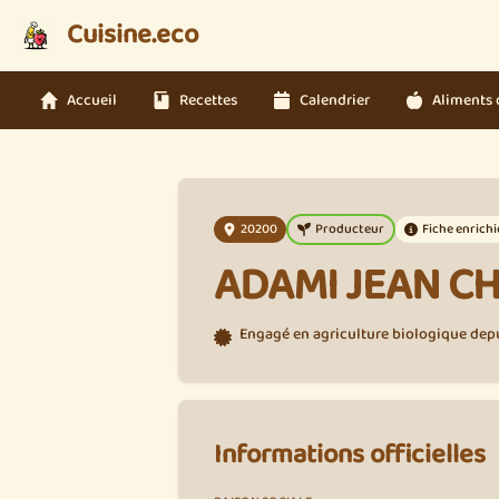
Cuisine.eco
Accueil
Recettes
Calendrier
Aliments 
20200
Producteur
Fiche enrichi
ADAMI JEAN C
Engagé en agriculture biologique depui
Informations officielles