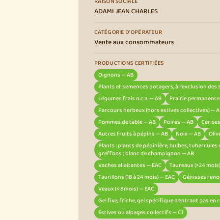
RAISON SOCIALE
ADAMI JEAN CHARLES
CATÉGORIE D'OPÉRATEUR
Vente aux consommateurs
PRODUCTIONS CERTIFIÉES
Oignons — AB
Plants et semences potagers, à l'exclusion de
Légumes frais n.c.a. — AB
Prairie permanente
Parcours herbeux (hors estives collectives) — 
Pommes de table — AB
Poires — AB
Cerise
Autres fruits à pépins — AB
Noix — AB
Oliv
Plants : plants de pépinière, bulbes, tubercules
greffons ; blanc de champignon — AB
Vaches allaitantes — EAC
Taureaux (>24 mois
Taurillons (18 à 24 mois) — EAC
Génisses reno
Veaux (< 8mois) — EAC
Gel fixe, friche, gel spécifique n’entrant pas en
Estives ou alpages collectifs — C1