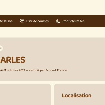
de saison
Liste de courses
Producteurs bio
e
HARLES
s 9 octobre 2013 — certifié par Ecocert France
Localisation