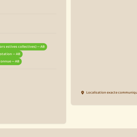
rs estives collectives) — AB
 rotation — AB
nconnue — AB
Localisation exacte communiqué