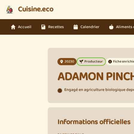
Cuisine.eco
Accueil
Recettes
Calendrier
Aliments 
20230
Producteur
Fiche enrichi
ADAMON PINCH
Engagé en agriculture biologique depui
Informations officielles