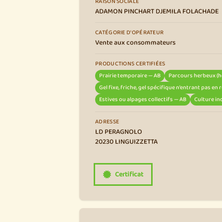
RAISON SOCIALE
ADAMON PINCHART DJEMILA FOLACHADE
CATÉGORIE D'OPÉRATEUR
Vente aux consommateurs
PRODUCTIONS CERTIFIÉES
Prairie temporaire — AB
Parcours herbeux (ho
Gel fixe, friche, gel spécifique n’entrant pas en
Estives ou alpages collectifs — AB
Culture i
ADRESSE
LD PERAGNOLO
20230 LINGUIZZETTA
Certificat