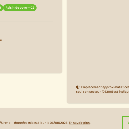
1
Raisin de cuve — C2
e.
Emplacement approximatif : cet
seul son secteur (05200) est indiqu
E/Sirene — données mises à jour le 06/08/2026.
En savoir plus
.