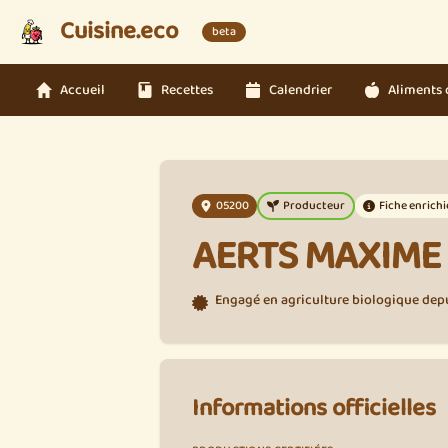
Cuisine.eco
beta
Accueil
Recettes
Calendrier
Aliments 
05200
Producteur
Fiche enrichi
AERTS MAXIME 
Engagé en agriculture biologique depui
Informations officielles