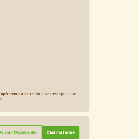
 opérateur n'a pas rendu son adresse publique,
é.
Voir sur l'Agence Bio
C'est ma ferme