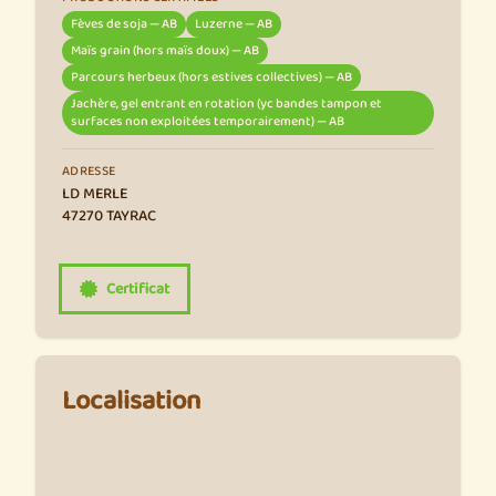
Fèves de soja — AB
Luzerne — AB
Maïs grain (hors maïs doux) — AB
Parcours herbeux (hors estives collectives) — AB
Jachère, gel entrant en rotation (yc bandes tampon et
surfaces non exploitées temporairement) — AB
ADRESSE
LD MERLE
47270 TAYRAC
Certificat
Localisation