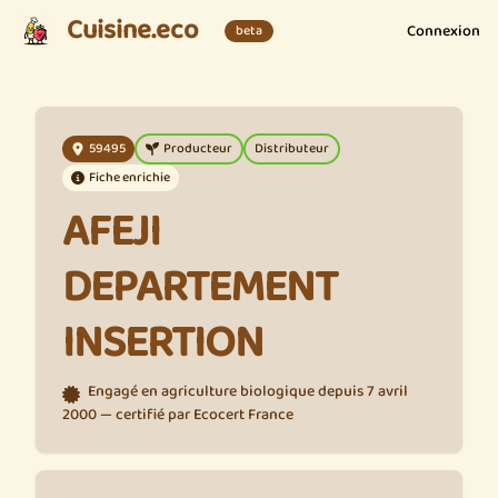
Cuisine.eco
Connexion
beta
59495
Producteur
Distributeur
Fiche enrichie
AFEJI
DEPARTEMENT
INSERTION
Engagé en agriculture biologique depuis 7 avril
2000 — certifié par Ecocert France