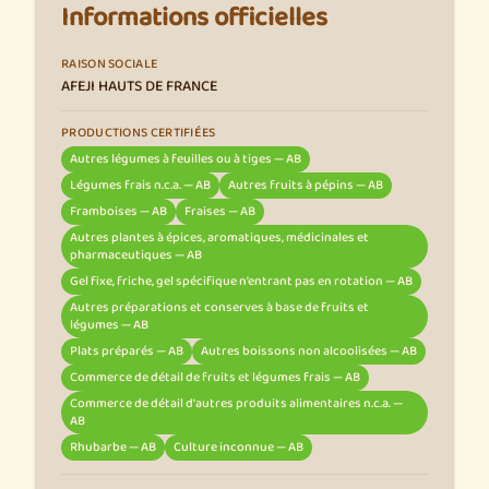
Informations officielles
RAISON SOCIALE
AFEJI HAUTS DE FRANCE
PRODUCTIONS CERTIFIÉES
Autres légumes à feuilles ou à tiges — AB
Légumes frais n.c.a. — AB
Autres fruits à pépins — AB
Framboises — AB
Fraises — AB
Autres plantes à épices, aromatiques, médicinales et
pharmaceutiques — AB
Gel fixe, friche, gel spécifique n’entrant pas en rotation — AB
Autres préparations et conserves à base de fruits et
légumes — AB
Plats préparés — AB
Autres boissons non alcoolisées — AB
Commerce de détail de fruits et légumes frais — AB
Commerce de détail d'autres produits alimentaires n.c.a. —
AB
Rhubarbe — AB
Culture inconnue — AB