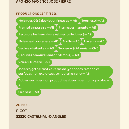
AFONSO MAXENCE JOSE PIERRE
PRODUCTIONS CERTIFIÉES
Mélanges Céréales-légumineuses — AB
Tournesol — AB
Prairie temporaire — AB
Prairie permanente — AB
Parcours herbeux (hors estives collectives) — AB
Mélanges fourragers — AB
Trèfle — AB
Luzerne — AB
Vaches allaitantes — AB
Taureaux (>24 mois) — CNS
Génisses renouvellement (>8 mois) — AB
Veaux (< 8mois) — AB
Jachère, gel entrant en rotation (yc bandes tampon et
surfaces non exploitées temporairement) — AB
Autres surfaces non productive et surfaces non agricoles —
AB
Sainfoin — AB
ADRESSE
PIGOT
32320 CASTELNAU-D ANGLES