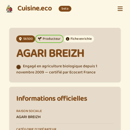
Cuisine.eco
beta
56500
Producteur
Fiche enrichie
AGARI BREIZH
Engagé en agriculture biologique depuis 1
novembre 2009 — certifié par Ecocert France
Informations officielles
RAISON SOCIALE
AGARI BREIZH
CATÉGORIE D'OPÉRATEUR