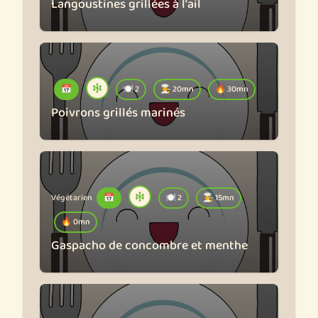
Langoustines grillées à l'ail
📅
🍽️ 2
🧑‍🍳 20mn
🔥 30mn
Poivrons grillés marinés
Végétarien
📅
🍽️ 2
🧑‍🍳 15mn
🔥 0mn
Gaspacho de concombre et menthe