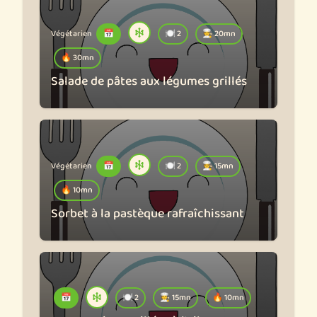
Végétarien
📅
🍽️ 2
🧑‍🍳 20mn
🔥 30mn
Salade de pâtes aux légumes grillés
Végétarien
📅
🍽️ 2
🧑‍🍳 15mn
🔥 10mn
Sorbet à la pastèque rafraîchissant
📅
🍽️ 2
🧑‍🍳 15mn
🔥 10mn