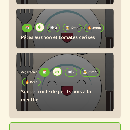
📅
🍽️ 2
🧑‍🍳 10mn
🔥 20mn
Pâtes au thon et tomates cerises
Végétarien
📅
🍽️ 2
🧑‍🍳 20mn
🔥 15mn
Soupe froide de petits pois à la
menthe