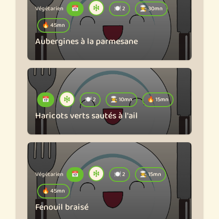
Végétarien
📅
🍽️ 2
🧑‍🍳 30mn
🔥 45mn
Aubergines à la parmesane
📅
🍽️ 2
🧑‍🍳 10mn
🔥 15mn
Haricots verts sautés à l'ail
Végétarien
📅
🍽️ 2
🧑‍🍳 15mn
🔥 45mn
Fenouil braisé