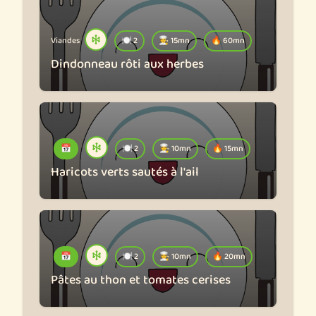
Viandes
🍽️ 2
🧑‍🍳 15mn
🔥 60mn
Dindonneau rôti aux herbes
📅
🍽️ 2
🧑‍🍳 10mn
🔥 15mn
Haricots verts sautés à l'ail
📅
🍽️ 2
🧑‍🍳 10mn
🔥 20mn
Pâtes au thon et tomates cerises