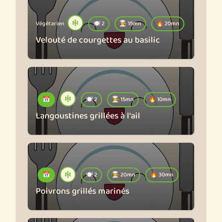
Végétarien
🍽️ 2
🧑‍🍳 15mn
🔥 20mn
Velouté de courgettes au basilic
📅
🍽️ 2
🧑‍🍳 15mn
🔥 10mn
Langoustines grillées à l'ail
📅
🍽️ 2
🧑‍🍳 20mn
🔥 30mn
Poivrons grillés marinés