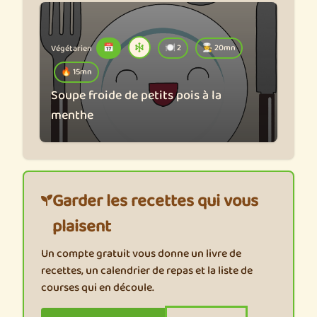
Végétarien
📅
🍽️ 2
🧑‍🍳 20mn
🔥 15mn
Soupe froide de petits pois à la
menthe
Garder les recettes qui vous
plaisent
Un compte gratuit vous donne un livre de
recettes, un calendrier de repas et la liste de
courses qui en découle.