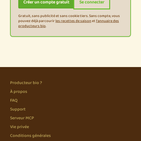
Créer un compte gratuit
Se connecter
Gratuit, sans publicité et sans cookie tiers. Sans compte, vous
pouvez déjà parcourir
les recettes de saison
et
l'annuaire des
producteurs bio
.
Producteur bio ?
À propos
FAQ
Support
Serveur MCP
Vie privée
Conditions générales