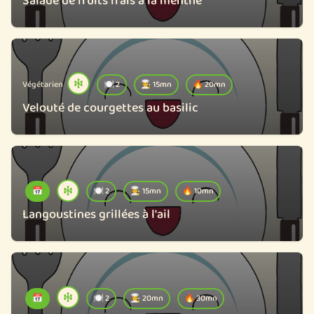
Salade de fruits frais à la menthe
Végétarien
🍽️ 2
🧑‍🍳 15mn
🔥 20mn
Velouté de courgettes au basilic
📅
🍽️ 2
🧑‍🍳 15mn
🔥 10mn
Langoustines grillées à l'ail
📅
🍽️ 2
🧑‍🍳 20mn
🔥 30mn