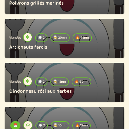
Poivrons grillés marinés
Viandes
🍽️ 2
🧑‍🍳 20mn
🔥 45mn
Artichauts farcis
Viandes
🍽️ 2
🧑‍🍳 15mn
🔥 60mn
Dindonneau rôti aux herbes
📅
🍽️ 2
🧑‍🍳 10mn
🔥 15mn