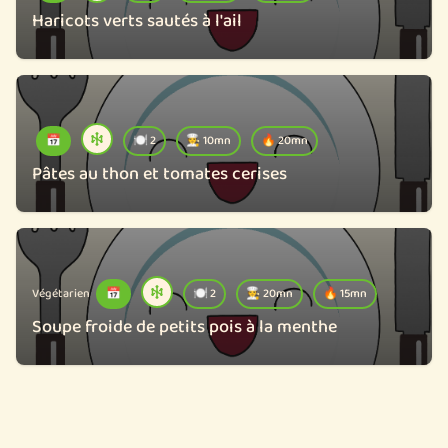
Haricots verts sautés à l'ail
📅
🍽️ 2
🧑‍🍳 10mn
🔥 20mn
Pâtes au thon et tomates cerises
Végétarien
📅
🍽️ 2
🧑‍🍳 20mn
🔥 15mn
Soupe froide de petits pois à la menthe