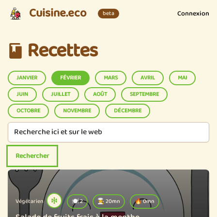
Cuisine.eco
Connexion
beta
Recettes
JANVIER
FÉVRIER
MARS
AVRIL
MAI
JUIN
JUILLET
AOÛT
SEPTEMBRE
OCTOBRE
NOVEMBRE
DÉCEMBRE
Végétarien
🍽️ 2
🧑‍🍳 20mn
🔥 0mn